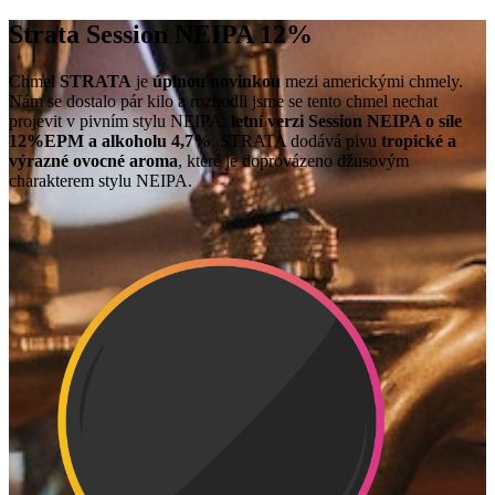
Strata Session NEIPA 12%
Chmel
STRATA
je
úplnou novinkou
mezi americkými chmely.
Nám se dostalo pár kilo a rozhodli jsme se tento chmel nechat
projevit v pivním stylu NEIPA:
letní verzi Session NEIPA o síle
12%EPM a alkoholu 4,7%
. STRATA dodává pivu
tropické a
výrazné ovocné aroma
, které je doprovázeno džusovým
charakterem stylu NEIPA.