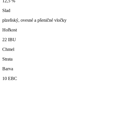
12,5
%
Slad
plzeňský, ovesné a pšeničné vločky
Hořkost
22
IBU
Chmel
Strata
Barva
10
EBC