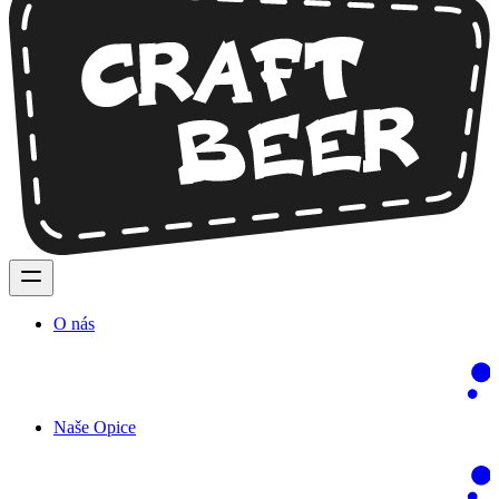
O nás
Naše Opice