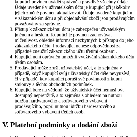
kupující povinen uvádět správně a pravdivě všechny údaje.
Údaje uvedené v uživatelském účtu je kupující při jakékoliv
jejich změně povinen aktualizovat. Údaje uvedené kupujícím
v zákaznickém účtu a při objednávání zboží jsou prodávajícím
považovány za správné.
Přístup k zákaznickému účtu je zabezpečen uživatelským
jménem a heslem. Kupující je povinen zachovávat
mlčenlivost, ohledně informací nezbytných k přístupu do jeho
zákaznického účtu. Prodávající nenese odpovědnost za
případné zneužití zákaznického účtu třetími osobami.
Kupující není oprávněn umožnit využívání zákaznického účtu
třetím osobám.
Prodávající může zrušit uživatelský účet, a to zejména v
případě, když kupující svůj uživatelský účet déle nevyužívá,
či v případě, kdy kupující poruší své povinnosti z kupní
smlouvy a těchto obchodních podmínek.
Kupující bere na vědomí, že uživatelský účet nemusí být
dostupný nepřetržitě, a to zejména s ohledem na nutnou
údržbu hardwarového a softwarového vybavení
prodávajícího, popř. nutnou údržbu hardwarového a
softwarového vybavení třetích osob.
V. Platební podmínky a dodání zboží