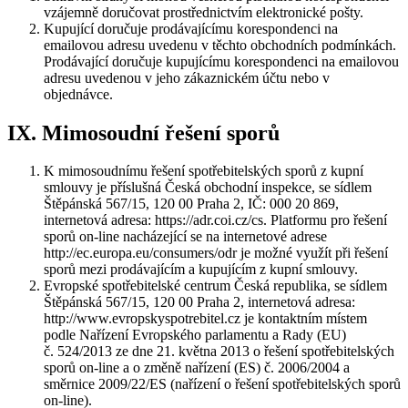
vzájemně doručovat prostřednictvím elektronické pošty.
Kupující doručuje prodávajícímu korespondenci na
emailovou adresu uvedenu v těchto obchodních podmínkách.
Prodávající doručuje kupujícímu korespondenci na emailovou
adresu uvedenou v jeho zákaznickém účtu nebo v
objednávce.
IX. Mimosoudní řešení sporů
K mimosoudnímu řešení spotřebitelských sporů z kupní
smlouvy je příslušná Česká obchodní inspekce, se sídlem
Štěpánská 567/15, 120 00 Praha 2, IČ: 000 20 869,
internetová adresa: https://adr.coi.cz/cs. Platformu pro řešení
sporů on-line nacházející se na internetové adrese
http://ec.europa.eu/consumers/odr je možné využít při řešení
sporů mezi prodávajícím a kupujícím z kupní smlouvy.
Evropské spotřebitelské centrum Česká republika, se sídlem
Štěpánská 567/15, 120 00 Praha 2, internetová adresa:
http://www.evropskyspotrebitel.cz je kontaktním místem
podle Nařízení Evropského parlamentu a Rady (EU)
č. 524/2013 ze dne 21. května 2013 o řešení spotřebitelských
sporů on-line a o změně nařízení (ES) č. 2006/2004 a
směrnice 2009/22/ES (nařízení o řešení spotřebitelských sporů
on-line).