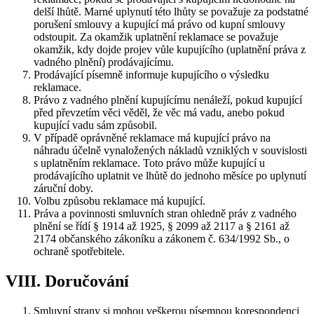
delší lhůtě. Marné uplynutí této lhůty se považuje za podstatné
porušení smlouvy a kupující má právo od kupní smlouvy
odstoupit. Za okamžik uplatnění reklamace se považuje
okamžik, kdy dojde projev vůle kupujícího (uplatnění práva z
vadného plnění) prodávajícímu.
Prodávající písemně informuje kupujícího o výsledku
reklamace.
Právo z vadného plnění kupujícímu nenáleží, pokud kupující
před převzetím věci věděl, že věc má vadu, anebo pokud
kupující vadu sám způsobil.
V případě oprávněné reklamace má kupující právo na
náhradu účelně vynaložených nákladů vzniklých v souvislosti
s uplatněním reklamace. Toto právo může kupující u
prodávajícího uplatnit ve lhůtě do jednoho měsíce po uplynutí
záruční doby.
Volbu způsobu reklamace má kupující.
Práva a povinnosti smluvních stran ohledně práv z vadného
plnění se řídí § 1914 až 1925, § 2099 až 2117 a § 2161 až
2174 občanského zákoníku a zákonem č. 634/1992 Sb., o
ochraně spotřebitele.
VIII. Doručování
Smluvní strany si mohou veškerou písemnou korespondenci