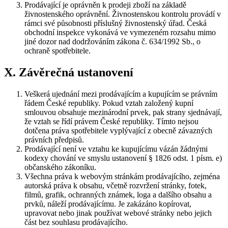
Prodávající je oprávněn k prodeji zboží na základě
živnostenského oprávnění. Živnostenskou kontrolu provádí v
rámci své působnosti příslušný živnostenský úřad. Česká
obchodní inspekce vykonává ve vymezeném rozsahu mimo
jiné dozor nad dodržováním zákona č. 634/1992 Sb., o
ochraně spotřebitele.
X. Závěrečná ustanovení
Veškerá ujednání mezi prodávajícím a kupujícím se právním
řádem České republiky. Pokud vztah založený kupní
smlouvou obsahuje mezinárodní prvek, pak strany sjednávají,
že vztah se řídí právem České republiky. Tímto nejsou
dotčena práva spotřebitele vyplývající z obecně závazných
právních předpisů.
Prodávající není ve vztahu ke kupujícímu vázán žádnými
kodexy chování ve smyslu ustanovení § 1826 odst. 1 písm. e)
občanského zákoníku.
Všechna práva k webovým stránkám prodávajícího, zejména
autorská práva k obsahu, včetně rozvržení stránky, fotek,
filmů, grafik, ochranných známek, loga a dalšího obsahu a
prvků, náleží prodávajícímu. Je zakázáno kopírovat,
upravovat nebo jinak používat webové stránky nebo jejich
část bez souhlasu prodávajícího.