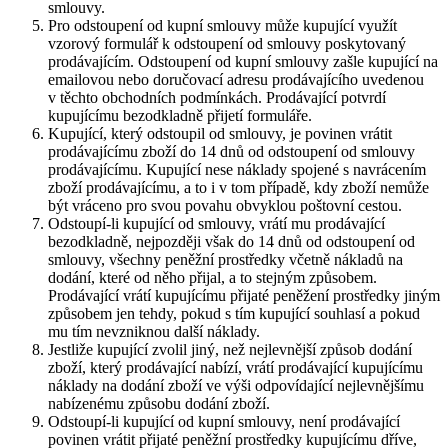
smlouvy.
Pro odstoupení od kupní smlouvy může kupující využít
vzorový formulář k odstoupení od smlouvy poskytovaný
prodávajícím. Odstoupení od kupní smlouvy zašle kupující na
emailovou nebo doručovací adresu prodávajícího uvedenou
v těchto obchodních podmínkách. Prodávající potvrdí
kupujícímu bezodkladně přijetí formuláře.
Kupující, který odstoupil od smlouvy, je povinen vrátit
prodávajícímu zboží do 14 dnů od odstoupení od smlouvy
prodávajícímu. Kupující nese náklady spojené s navrácením
zboží prodávajícímu, a to i v tom případě, kdy zboží nemůže
být vráceno pro svou povahu obvyklou poštovní cestou.
Odstoupí-li kupující od smlouvy, vrátí mu prodávající
bezodkladně, nejpozději však do 14 dnů od odstoupení od
smlouvy, všechny peněžní prostředky včetně nákladů na
dodání, které od něho přijal, a to stejným způsobem.
Prodávající vrátí kupujícímu přijaté peněžení prostředky jiným
způsobem jen tehdy, pokud s tím kupující souhlasí a pokud
mu tím nevzniknou další náklady.
Jestliže kupující zvolil jiný, než nejlevnější způsob dodání
zboží, který prodávající nabízí, vrátí prodávající kupujícímu
náklady na dodání zboží ve výši odpovídající nejlevnějšímu
nabízenému způsobu dodání zboží.
Odstoupí-li kupující od kupní smlouvy, není prodávající
povinen vrátit přijaté peněžní prostředky kupujícímu dříve,