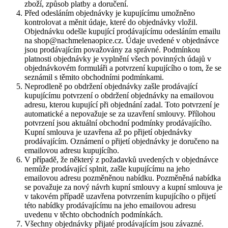
zboží, způsob platby a doručení.
Před odesláním objednávky je kupujícímu umožněno
kontrolovat a měnit údaje, které do objednávky vložil.
Objednávku odešle kupující prodávajícímu odesláním emailu
na shop@nachmelenaopice.cz. Údaje uvedené v objednávce
jsou prodávajícím považovány za správné. Podmínkou
platnosti objednávky je vyplnění všech povinných údajů v
objednávkovém formuláři a potvrzení kupujícího o tom, že se
seznámil s těmito obchodními podmínkami.
Neprodleně po obdržení objednávky zašle prodávající
kupujícímu potvrzení o obdržení objednávky na emailovou
adresu, kterou kupující při objednání zadal. Toto potvrzení je
automatické a nepovažuje se za uzavření smlouvy. Přílohou
potvrzení jsou aktuální obchodní podmínky prodávajícího.
Kupní smlouva je uzavřena až po přijetí objednávky
prodávajícím. Oznámení o přijetí objednávky je doručeno na
emailovou adresu kupujícího.
V případě, že některý z požadavků uvedených v objednávce
nemůže prodávající splnit, zašle kupujícímu na jeho
emailovou adresu pozměněnou nabídku. Pozměněná nabídka
se považuje za nový návrh kupní smlouvy a kupní smlouva je
v takovém případě uzavřena potvrzením kupujícího o přijetí
této nabídky prodávajícímu na jeho emailovou adresu
uvedenu v těchto obchodních podmínkách.
Všechny objednávky přijaté prodávajícím jsou závazné.