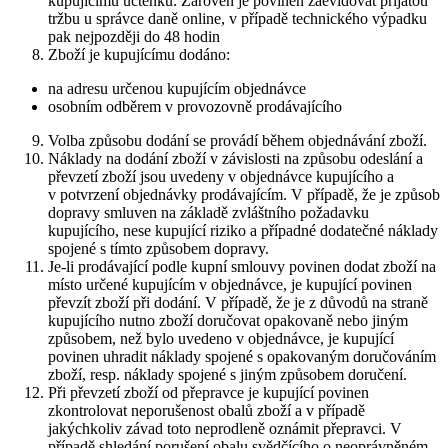
kupujícímu účtenku. Zároveň je povinen zaevidovat přijatou
tržbu u správce daně online, v případě technického výpadku
pak nejpozději do 48 hodin
Zboží je kupujícímu dodáno:
na adresu určenou kupujícím objednávce
osobním odběrem v provozovně prodávajícího
Volba způsobu dodání se provádí během objednávání zboží.
Náklady na dodání zboží v závislosti na způsobu odeslání a
převzetí zboží jsou uvedeny v objednávce kupujícího a
v potvrzení objednávky prodávajícím. V případě, že je způsob
dopravy smluven na základě zvláštního požadavku
kupujícího, nese kupující riziko a případné dodatečné náklady
spojené s tímto způsobem dopravy.
Je-li prodávající podle kupní smlouvy povinen dodat zboží na
místo určené kupujícím v objednávce, je kupující povinen
převzít zboží při dodání. V případě, že je z důvodů na straně
kupujícího nutno zboží doručovat opakovaně nebo jiným
způsobem, než bylo uvedeno v objednávce, je kupující
povinen uhradit náklady spojené s opakovaným doručováním
zboží, resp. náklady spojené s jiným způsobem doručení.
Při převzetí zboží od přepravce je kupující povinen
zkontrolovat neporušenost obalů zboží a v případě
jakýchkoliv závad toto neprodleně oznámit přepravci. V
případě shledání porušení obalu svědčícího o neoprávněném