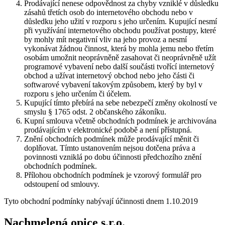
Prodávající nenese odpovědnost za chyby vzniklé v důsledku
zásahů třetích osob do internetového obchodu nebo v
důsledku jeho užití v rozporu s jeho určením. Kupující nesmí
při využívání internetového obchodu používat postupy, které
by mohly mít negativní vliv na jeho provoz a nesmí
vykonávat žádnou činnost, která by mohla jemu nebo třetím
osobám umožnit neoprávněně zasahovat či neoprávněně užít
programové vybavení nebo další součásti tvořící internetový
obchod a užívat internetový obchod nebo jeho části či
softwarové vybavení takovým způsobem, který by byl v
rozporu s jeho určením či účelem.
Kupující tímto přebírá na sebe nebezpečí změny okolností ve
smyslu § 1765 odst. 2 občanského zákoníku.
Kupní smlouva včetně obchodních podmínek je archivována
prodávajícím v elektronické podobě a není přístupná.
Znění obchodních podmínek může prodávající měnit či
doplňovat. Tímto ustanovením nejsou dotčena práva a
povinnosti vzniklá po dobu účinnosti předchozího znění
obchodních podmínek.
Přílohou obchodních podmínek je vzorový formulář pro
odstoupení od smlouvy.
Tyto obchodní podmínky nabývají účinnosti dnem 1.10.2019
Nachmelená opice s.r.o.