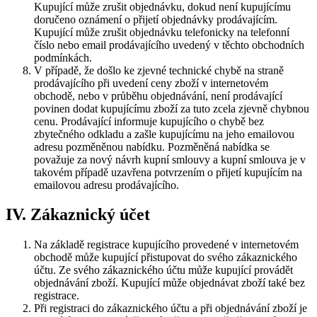
Kupující může zrušit objednávku, dokud není kupujícímu
doručeno oznámení o přijetí objednávky prodávajícím.
Kupující může zrušit objednávku telefonicky na telefonní
číslo nebo email prodávajícího uvedený v těchto obchodních
podmínkách.
V případě, že došlo ke zjevné technické chybě na straně
prodávajícího při uvedení ceny zboží v internetovém
obchodě, nebo v průběhu objednávání, není prodávající
povinen dodat kupujícímu zboží za tuto zcela zjevně chybnou
cenu. Prodávající informuje kupujícího o chybě bez
zbytečného odkladu a zašle kupujícímu na jeho emailovou
adresu pozměněnou nabídku. Pozměněná nabídka se
považuje za nový návrh kupní smlouvy a kupní smlouva je v
takovém případě uzavřena potvrzením o přijetí kupujícím na
emailovou adresu prodávajícího.
IV. Zákaznický účet
Na základě registrace kupujícího provedené v internetovém
obchodě může kupující přistupovat do svého zákaznického
účtu. Ze svého zákaznického účtu může kupující provádět
objednávání zboží. Kupující může objednávat zboží také bez
registrace.
Při registraci do zákaznického účtu a při objednávání zboží je