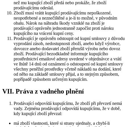
než mu kupující zboží předá nebo prokáže, že zboží
prodávajícímu odeslal.
Zboží musí vrátit kupující prodávajícímu nepoškozené,
neopotřebené a neznečištěné a je-li to možné, v původním
obalu. Nárok na náhradu škody vzniklé na zboží je
prodávající oprávněn jednostranně započíst proti nároku
kupujícího na vrácení kupní ceny.
Prodávající je oprávněn odstoupit od kupní smlouvy z důvodu
vyprodání zásob, nedostupnosti zboží, anebo když výrobce,
dovozce anebo dodavatel zboží přerušil výrobu nebo dovoz
zboží. Prodávající bezodkladně informuje kupujícího
prostřednictví emailové adresy uvedené v objednávce a vrátí
ve lhůtě 14 dnů od oznámení o odstoupení od kupní smlouvy
všechny peněžní prostředky včetně nákladů na dodání, které
od něho na základě smlouvy přijal, a to stejným způsobem,
popřípadě způsobem určeným kupujícím.
VII. Práva z vadného plnění
Prodávající odpovídá kupujícímu, že zboží při převzetí nemá
vady. Zejména prodávající odpovídá kupujícímu, že v době,
kdy kupující zboží převzal:
má zboží vlastnosti, které si strany ujednaly, a chybí-li