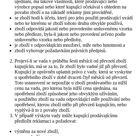
ujednání, má takové vlastnosti, které prodávající nebo
výrobce popsal nebo které kupující očekával s ohledem na
povahu zboží a na základě reklamy jimi prováděné,
se zboží hodí k účelu, který pro jeho použití prodávající uvádí
nebo ke kterému se zboží tohoto druhu obvykle používá,
zboží odpovídá jakostí nebo provedením smluvenému vzorku
nebo předloze, byla-li jakost nebo provedení určeno podle
smluveného vzorku nebo předlohy,
je zboží v odpovídajícím množství, míře nebo hmotnosti a
zboží vyhovuje požadavkům právních předpisů.
Projeví-li se vada v průběhu šesti měsíců od převzetí zboží
kupujícím, má se za to, že zboží bylo vadné již při převzetí.
Kupující je oprávněn uplatnit právo z vady, která se vyskytne
u spotřebního zboží v době dvaceti čtyř měsíců od převzetí.
Toto ustanovení se nepoužije u zboží prodávaného za nižší
cenu na vadu, pro kterou byla nižší cena ujednána, na
opotřebení zboží způsobené jeho obvyklým užíváním,
u použitého zboží na vadu odpovídající míře používání nebo
opotřebení, kterou zboží mělo při převzetí kupujícím, nebo
vyplývá-li to z povahy zboží.
V případě výskytu vady může kupující prodávajícímu
předložit reklamaci a požadovat:
výměnu za nové zboží,