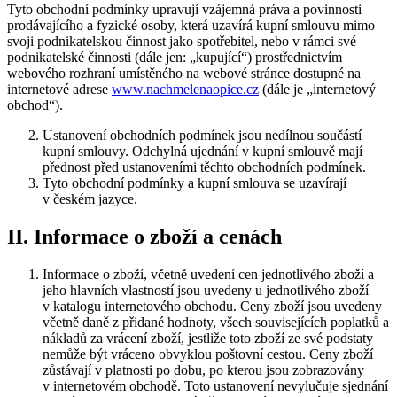
Tyto obchodní podmínky upravují vzájemná práva a povinnosti
prodávajícího a fyzické osoby, která uzavírá kupní smlouvu mimo
svoji podnikatelskou činnost jako spotřebitel, nebo v rámci své
podnikatelské činnosti (dále jen: „kupující“) prostřednictvím
webového rozhraní umístěného na webové stránce dostupné na
internetové adrese
www.nachmelenaopice.cz
(dále je „internetový
obchod“).
Ustanovení obchodních podmínek jsou nedílnou součástí
kupní smlouvy. Odchylná ujednání v kupní smlouvě mají
přednost před ustanoveními těchto obchodních podmínek.
Tyto obchodní podmínky a kupní smlouva se uzavírají
v českém jazyce.
II. Informace o zboží a cenách
Informace o zboží, včetně uvedení cen jednotlivého zboží a
jeho hlavních vlastností jsou uvedeny u jednotlivého zboží
v katalogu internetového obchodu. Ceny zboží jsou uvedeny
včetně daně z přidané hodnoty, všech souvisejících poplatků a
nákladů za vrácení zboží, jestliže toto zboží ze své podstaty
nemůže být vráceno obvyklou poštovní cestou. Ceny zboží
zůstávají v platnosti po dobu, po kterou jsou zobrazovány
v internetovém obchodě. Toto ustanovení nevylučuje sjednání