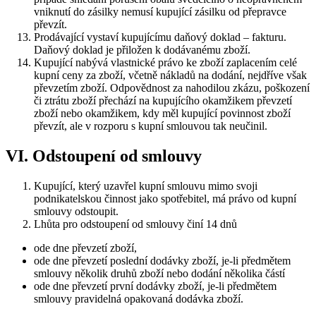
vniknutí do zásilky nemusí kupující zásilku od přepravce
převzít.
Prodávající vystaví kupujícímu daňový doklad – fakturu.
Daňový doklad je přiložen k dodávanému zboží.
Kupující nabývá vlastnické právo ke zboží zaplacením celé
kupní ceny za zboží, včetně nákladů na dodání, nejdříve však
převzetím zboží. Odpovědnost za nahodilou zkázu, poškození
či ztrátu zboží přechází na kupujícího okamžikem převzetí
zboží nebo okamžikem, kdy měl kupující povinnost zboží
převzít, ale v rozporu s kupní smlouvou tak neučinil.
VI. Odstoupení od smlouvy
Kupující, který uzavřel kupní smlouvu mimo svoji
podnikatelskou činnost jako spotřebitel, má právo od kupní
smlouvy odstoupit.
Lhůta pro odstoupení od smlouvy činí 14 dnů
ode dne převzetí zboží,
ode dne převzetí poslední dodávky zboží, je-li předmětem
smlouvy několik druhů zboží nebo dodání několika částí
ode dne převzetí první dodávky zboží, je-li předmětem
smlouvy pravidelná opakovaná dodávka zboží.