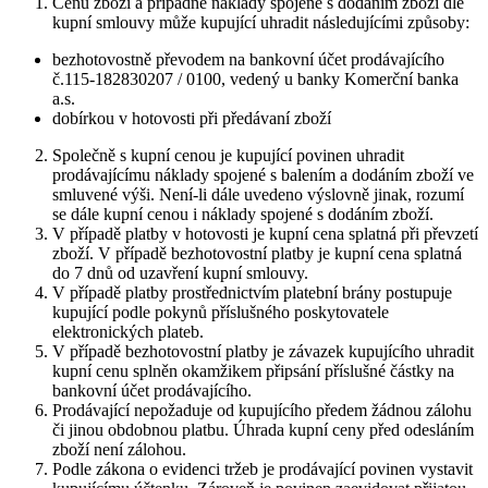
Cenu zboží a případné náklady spojené s dodáním zboží dle
kupní smlouvy může kupující uhradit následujícími způsoby:
bezhotovostně převodem na bankovní účet prodávajícího
č.115-182830207 / 0100, vedený u banky Komerční banka
a.s.
dobírkou v hotovosti při předávaní zboží
Společně s kupní cenou je kupující povinen uhradit
prodávajícímu náklady spojené s balením a dodáním zboží ve
smluvené výši. Není-li dále uvedeno výslovně jinak, rozumí
se dále kupní cenou i náklady spojené s dodáním zboží.
V případě platby v hotovosti je kupní cena splatná při převzetí
zboží. V případě bezhotovostní platby je kupní cena splatná
do 7 dnů od uzavření kupní smlouvy.
V případě platby prostřednictvím platební brány postupuje
kupující podle pokynů příslušného poskytovatele
elektronických plateb.
V případě bezhotovostní platby je závazek kupujícího uhradit
kupní cenu splněn okamžikem připsání příslušné částky na
bankovní účet prodávajícího.
Prodávající nepožaduje od kupujícího předem žádnou zálohu
či jinou obdobnou platbu. Úhrada kupní ceny před odesláním
zboží není zálohou.
Podle zákona o evidenci tržeb je prodávající povinen vystavit