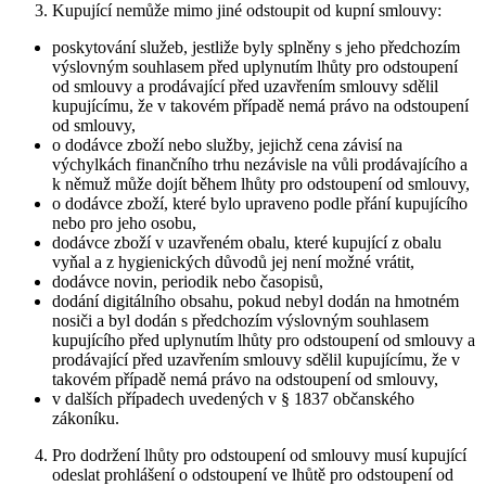
Kupující nemůže mimo jiné odstoupit od kupní smlouvy:
poskytování služeb, jestliže byly splněny s jeho předchozím
výslovným souhlasem před uplynutím lhůty pro odstoupení
od smlouvy a prodávající před uzavřením smlouvy sdělil
kupujícímu, že v takovém případě nemá právo na odstoupení
od smlouvy,
o dodávce zboží nebo služby, jejichž cena závisí na
výchylkách finančního trhu nezávisle na vůli prodávajícího a
k němuž může dojít během lhůty pro odstoupení od smlouvy,
o dodávce zboží, které bylo upraveno podle přání kupujícího
nebo pro jeho osobu,
dodávce zboží v uzavřeném obalu, které kupující z obalu
vyňal a z hygienických důvodů jej není možné vrátit,
dodávce novin, periodik nebo časopisů,
dodání digitálního obsahu, pokud nebyl dodán na hmotném
nosiči a byl dodán s předchozím výslovným souhlasem
kupujícího před uplynutím lhůty pro odstoupení od smlouvy a
prodávající před uzavřením smlouvy sdělil kupujícímu, že v
takovém případě nemá právo na odstoupení od smlouvy,
v dalších případech uvedených v § 1837 občanského
zákoníku.
Pro dodržení lhůty pro odstoupení od smlouvy musí kupující
odeslat prohlášení o odstoupení ve lhůtě pro odstoupení od