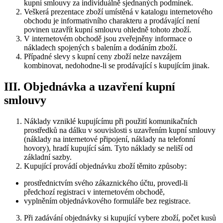
kupní smlouvy za individuálně sjednaných podmínek.
Veškerá prezentace zboží umístěná v katalogu internetového
obchodu je informativního charakteru a prodávající není
povinen uzavřít kupní smlouvu ohledně tohoto zboží.
V internetovém obchodě jsou zveřejněny informace o
nákladech spojených s balením a dodáním zboží.
Případné slevy s kupní ceny zboží nelze navzájem
kombinovat, nedohodne-li se prodávající s kupujícím jinak.
III. Objednávka a uzavření kupní
smlouvy
Náklady vzniklé kupujícímu při použití komunikačních
prostředků na dálku v souvislosti s uzavřením kupní smlouvy
(náklady na internetové připojení, náklady na telefonní
hovory), hradí kupující sám. Tyto náklady se neliší od
základní sazby.
Kupující provádí objednávku zboží těmito způsoby:
prostřednictvím svého zákaznického účtu, provedl-li
předchozí registraci v internetovém obchodě,
vyplněním objednávkového formuláře bez registrace.
Při zadávání objednávky si kupující vybere zboží, počet kusů