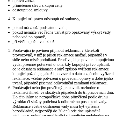
opravu zboží,
přiměřenou slevu z kupní ceny,
odstoupit od smlouvy.
Kupující má právo odstoupit od smlouvy,
pokud má zboží podstatnou vadu,
pokud nemůže věc řádně užívat pro opakovaný výskyt vady
nebo vad po opravě,
při větším počtu vad zboží.
Prodávající je povinen přijmout reklamaci v kterékoli
provozovně, v níž je přijetí reklamace možné, případně i v
sídle nebo místě podnikání. Prodávající je povinen kupujícímu
vydat písemné potvrzení o tom, kdy kupující právo uplatnil,
co je obsahem reklamace a jaký způsob vyřízení reklamace
kupující požaduje, jakož i potvrzení o datu a způsobu vyřízení
reklamace, včetně potvrzení o provedení opravy a době jejího
trvání, případně písemné odůvodnění zamítnutí reklamace.
Prodávající nebo jím pověřený pracovník rozhodne o
reklamaci ihned, ve složitých případech do tří pracovních dnů.
Do této lhůty se nezapočítává doba přiměřená podle druhu
výrobku či služby potřebná k odbornému posouzení vady.
Reklamace včetně odstranění vady musí být vyřízena
bezodkladně, nejpozději do 30 dnů ode dne uplatnění
reklamace, pokud se prodávající s kupujícím nedohodne na