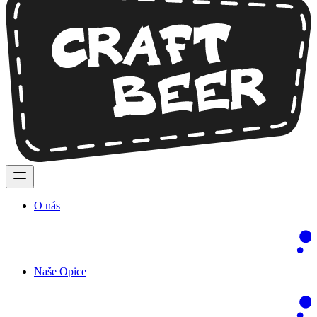
O nás
Naše Opice