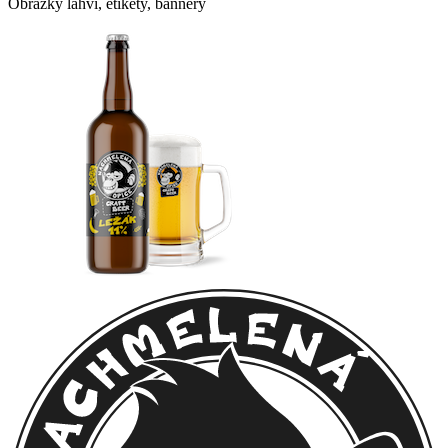
Obrázky lahví, etikety, bannery