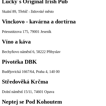
Lucky´s Original Irish Pub
Skalní 89, Třebíč - židovské město
Vinckovo - kavárna a dortírna
Priessnitzova 175, 79001 Jeseník
Víno a káva
Bechyňovo náměstí 6, 58222 Přibyslav
Pivotéka DBK
Budějovická 1667/64, Praha 4, 140 00
Středověká Krčma
Dolní náměstí 15/11, 74601 Opava
Neptej se Pod Kohoutem