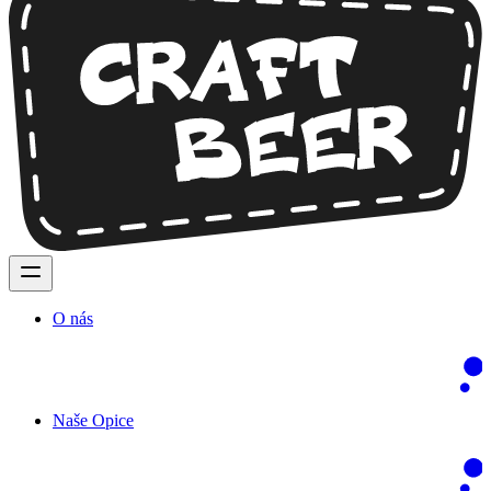
O nás
Naše Opice