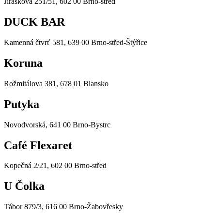
Jiráskova 251/51, 602 00 Brno-střed
DUCK BAR
Kamenná čtvrť 581, 639 00 Brno-střed-Štýřice
Koruna
Rožmitálova 381, 678 01 Blansko
Putyka
Novodvorská, 641 00 Brno-Bystrc
Café Flexaret
Kopečná 2/21, 602 00 Brno-střed
U Čolka
Tábor 879/3, 616 00 Brno-Žabovřesky