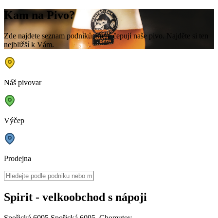
Kam na Pivo?
Zde najdete seznam podniků, které čepují naše pivo. Najděte si ten
nejbližší k Vám.
Náš pivovar
Výčep
Prodejna
Spirit - velkoobchod s nápoji
Spořická 6095 Spořická 6095, Chomutov