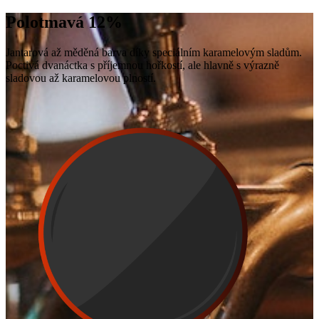
Polotmavá 12%
Jantarová až měděná barva díky speciálním karamelovým sladům.
Poctivá dvanáctka s příjemnou hořkostí, ale hlavně s výrazně
sladovou až karamelovou plností.