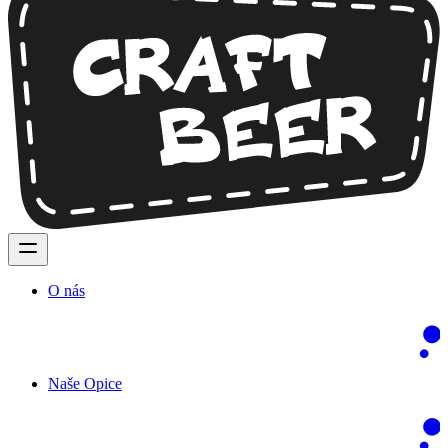
O nás
Naše Opice