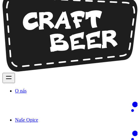
O nás
Naše Opice