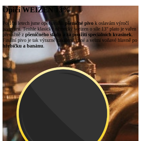
Opičí WEIZEN 13%
Po 10ti letech jsme opět uvařili
pšeničné pivo
k oslavám výročí
pivovaru. Tenhle klasický německý weizen o síle 13° plato je vařen
převážně z
pšeničného sladu a za použití speciálních kvasinek
.
Finální pivo je tak výrazně zakalené, plné a velmi voňavé hlavně po
hřebíčku a banánu
.