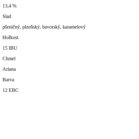
13,4
%
Slad
pšeničný, plzeňský, bavorský, karamelový
Hořkost
15
IBU
Chmel
Ariana
Barva
12
EBC