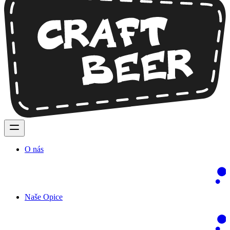
O nás
Naše Opice