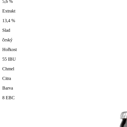
5,6
%
Extrakt
13,4
%
Slad
český
Hořkost
55
IBU
Chmel
Citra
Barva
8
EBC