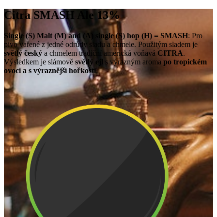
Citra SMASH Ale 13%
Single (S) Malt (M) and (A) single (S) hop (H) = SMASH
: Pro
pivo vařené z jedné odrůdy sladu a chmele. Použitým sladem je
světlý český
a chmelem tradiční americká voňavá
CITRA
.
Výsledkem je slámově
světlý ejl
s výrazným aroma
po tropickém
ovoci a s výraznější hořkostí
.